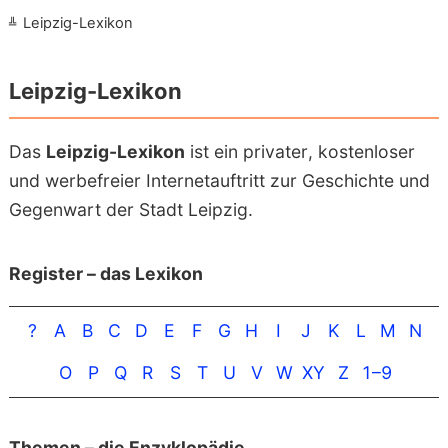
Leipzig-Lexikon
Leipzig-Lexikon
Das
Leipzig-Lexikon
ist ein privater, kosten­loser
und werbe­freier Internet­auftritt zur Geschichte und
Gegen­wart der Stadt Leipzig.
Register – das Lexikon
?
A
B
C
D
E
F
G
H
I
J
K
L
M
N
O
P
Q
R
S
T
U
V
W
XY
Z
1–9
Themen – die Enzyklo­pädie