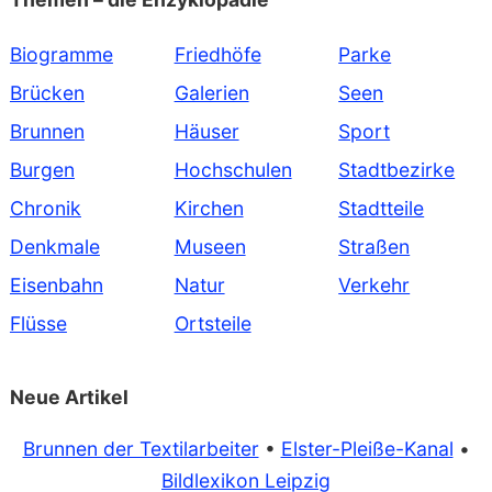
Biogramme
Friedhöfe
Parke
Brücken
Galerien
Seen
Brunnen
Häuser
Sport
Burgen
Hochschulen
Stadtbezirke
Chronik
Kirchen
Stadtteile
Denkmale
Museen
Straßen
Eisenbahn
Natur
Verkehr
Flüsse
Ortsteile
Neue Artikel
Brunnen der Textilarbeiter
•
Elster-Pleiße-Kanal
•
Bildlexikon Leipzig