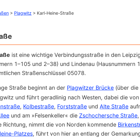
aßen
>
Plagwitz
> Karl-Heine-Straße
raße
raße
ist eine wichtige Verbindungsstraße in den Leipzig
ern 1–105 und 2–38) und Lindenau (Hausnummern 
amtlichen Straßenschlüssel 05078.
nge Straße beginnt an der
Plagwitzer Brücke
(über die
witz und führt geradlinig nach Westen, dabei die vo
nstraße
,
Kolbestraße
,
Forststraße
und
Alte Straße
auf­
llee
und am »Felsenkeller« die
Zschochersche Straße
he Richtung, nimmt die von Norden kommende
Birkenst
Heine-Platzes
, führt von hier an entlang der Gemarku