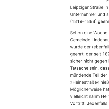
P
Leipziger Straße i
Unternehmer und s
(1819–1888) geehr
Schon eine Woche 
Gemeinde Lindenau 
wurde der (ebenfal
geehrt, der seit 1
sicher nicht gegen
Tatsache sein, das
mündende Teil der 
»Heinestraße« hieß
Möglicherweise hat
vielleicht nahm
Hei
Vortritt. Jedenfall