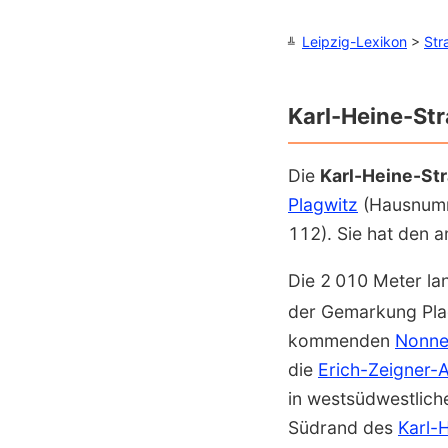
Leipzig-Lexikon
>
Str
Karl-Heine-St
Die
Karl-Heine-St
Plagwitz
(Hausnumm
112). Sie hat den 
Die 2
010 Meter la
der Gemarkung Plag
kommenden
Nonne
die
Erich-Zeigner-A
in westsüdwestlic
Südrand des
Karl-