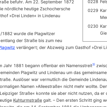
0228
Fel
raße befuhr. Am 22. September 1872
die nördliche heutige Zschochersche
0229
Kar
thof »Drei Linden« in Lindenau
Mer
0230
Kar
Gie
/1882 wurde die Plagwitzer
entlang der Straße bis zum neu
lagwitz
verlängert; der Abzweig zum Gasthof »Drei L
3)
m Jahr 1881 begann offenbar ein Namens­streit
zwisc
emeinden Plagwitz und Lindenau um das gemeinsame T
traße. Auslöser war vermutlich die Gemeinde Lindenau
ormaligen Namen »Allee­straße« nicht mehr wollte. D
Leipziger Straße« konnte sie aber nicht nutzen, da er 
eutige
Kuhturm­straße
galt. – Den ersten Schritt ging 