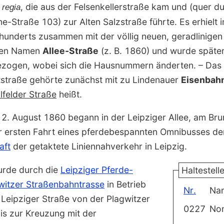
, die aus der Felsenkellerstraße kam und (quer du
 regia
-Straße 103) zur Alten Salzstraße führte. Es erhielt i
rhunderts zusammen mit der völlig neuen, geradlinigen
 den Namen
Allee-Straße
(z. B. 1860) und wurde später 
ezogen, wobei sich die Hausnummern änderten. – Das l
tstraße gehörte zunächst mit zu Lindenauer
Eisenbah
l­felder Straße
heißt.
. August 1860 begann in der Leipziger Allee, am Brun
er ersten Fahrt eines pferde­bespannten Omnibusses d
aft
der getaktete Linien­nahverkehr in Leipzig.
urde durch die
Leipziger Pferde-
Haltestell
witzer Straßenbahntrasse
in Betrieb
Nr.
Na
Leipziger Straße von der Plagwitzer
0227
No
s zur Kreuzung mit der