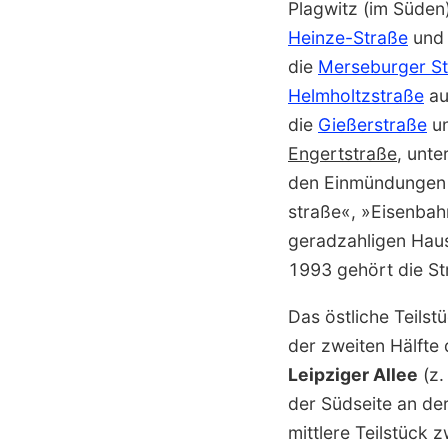
Plagwitz (im Süde
Heinze-Straße
und
die
Merseburger S
Helmholtzstraße
au
die
Gießerstraße
un
Engertstraße
, unte
den Einmündungen
straße«, »Eisenbah
geradzahligen Haus
1993 gehört die St
Das östliche Teils
der zweiten Hälfte 
Leipziger Allee
(z.
der Südseite an de
mittlere Teilstück 