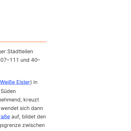
er Stadtteilen
107–111 und 40–
Weiße Elster
) in
n Süden
nehmend, kreuzt
, wendet sich dann
raße
auf, bildet den
ngsgrenze zwischen