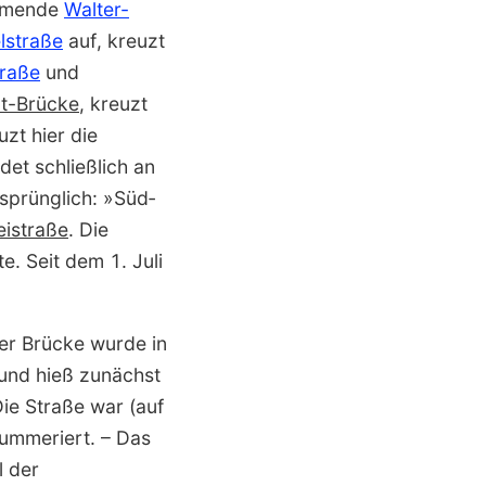
ommende
Walter-
lstraße
auf, kreuzt
raße
und
rt-Brücke
, kreuzt
zt hier die
et schließlich an
sprünglich: »Süd­
eistraße
. Die
. Seit dem 1. Juli
zer Brücke wurde in
 und hieß zunächst
Die Straße war (auf
nummeriert. – Das
l der