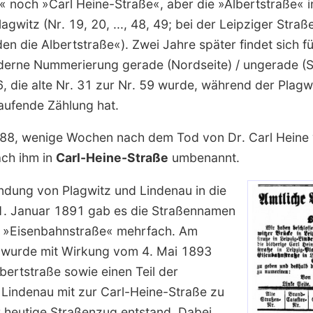
« noch »Carl Heine-Straße«, aber die »Albertstraße« in
agwitz (Nr. 19, 20, ..., 48, 49; bei der Leipziger Straße
en die Albertstraße«). Zwei Jahre später findet sich fü
derne Nummerierung gerade (Nordseite) / ungerade (S
16, die alte Nr. 31 zur Nr. 59 wurde, während der Plagw
laufende Zählung hat.
88, wenige Wochen nach dem Tod von Dr.
Carl Heine
ach ihm in
Carl-Heine-Straße
umbenannt.
dung von Plagwitz und Lindenau in die
1. Januar 1891 gab es die Straßennamen
d »Eisenbahnstraße« mehrfach. Am
wurde mit Wirkung vom 4. Mai 1893
bertstraße sowie einen Teil der
 Lindenau mit zur Carl-Heine-Straße zu
r heutige Straßenzug entstand. Dabei