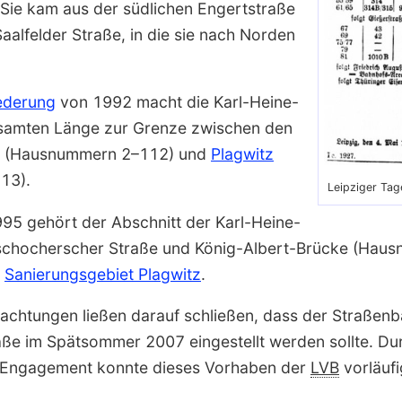
 Sie kam aus der südlichen Engert­straße
Saalfelder Straße, in die sie nach Norden
ederung
von 1992 macht die Karl-Heine-
esamten Länge zur Grenze zwi­schen den
(Hausnummern 2–112) und
Plagwitz
13).
Leipziger Tag
995 gehört der Abschnitt der Karl-Heine-
schocher­scher Straße und König-Albert-Brücke (Hau
m
Sanierungsgebiet Plagwitz
.
chtungen ließen darauf schließen, dass der Straßenb
aße im Spätsommer 2007 eingestellt werden sollte. Du
s Engagement konnte dieses Vorhaben der
LVB
vorläuf