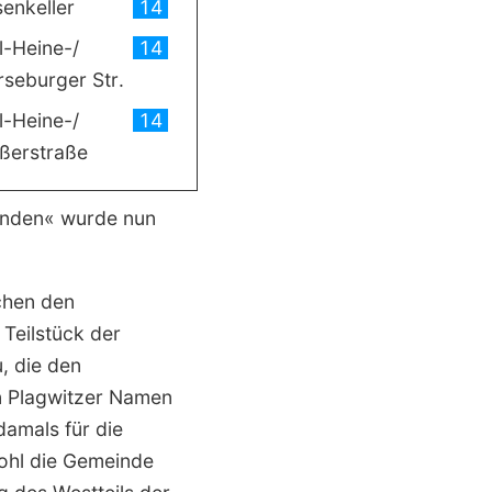
senkeller
14
l-Heine-/
14
seburger Str.
l-Heine-/
14
ßerstraße
inden« wurde nun
hen den
eil­stück der
, die den
en Plagwitzer Namen
damals für die
wohl die Gemeinde