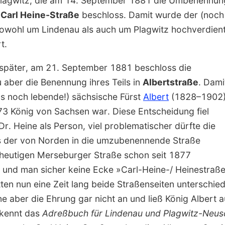
lagwitz, die am 14. September 1881 die Umbenennung 
n
Carl Heine-Straße
beschloss. Damit wurde der (noch
owohl um Lindenau als auch um Plagwitz hochverdien
t.
später, am 21. September 1881 beschloss die
aber die Benennung ihres Teils in
Albertstraße
. Dami
ls noch lebende!) sächsische Fürst
Albert
(1828–1902
873 König von Sachsen war. Diese Entscheidung fiel
 Dr.
Heine
als Person, viel problematischer dürfte die
s der von Norden in die umzubenennende Straße
heutigen Merseburger Straße schon seit 1877
 und man sicher keine Ecke »Carl-Heine-/ Heinestraße«
ten nun eine Zeit lang beide Straßenseiten unterschie
ne
aber die Ehrung gar nicht an und ließ König
Albert
a
s kennt das
Adreßbuch für Lindenau und Plagwitz-Neus