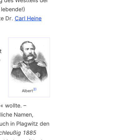
des West­teils der
 lebende!)
te Dr.
Carl Heine
t
)
2)
Albert
 wollte. –
dliche Namen,
uch in Plagwitz den
chleußig 1885