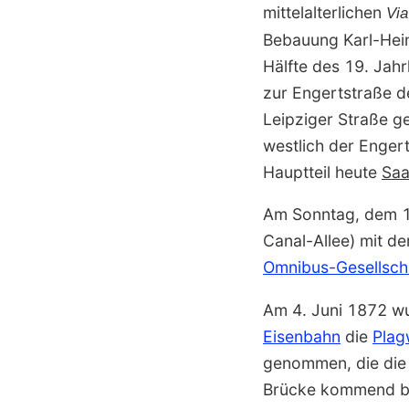
mittelalterlichen
Via
Bebauung Karl-Heine
Hälfte des 19. Jah
zur Engertstraße
Leipziger Straße g
westlich der Enger
Hauptteil heute
Saa
Am Sonntag, dem 12
Canal-Allee) mit d
Omnibus-Gesellsch
Am 4. Juni 1872 w
Eisenbahn
die
Plag
genommen, die die 
Brücke kommend bi