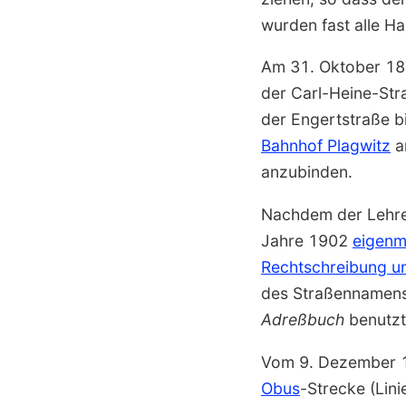
wurden fast alle H
Am 31. Oktober 18
der Carl-Heine-Str
der Engertstraße b
Bahnhof Plagwitz
an
anzubinden.
Nachdem der Lehre
Jahre 1902
eigenm
Rechtschreibung u
des Straßen­namen
Adreßbuch
benutzt
Vom 9. Dezember 1
Obus
-Strecke (Lin