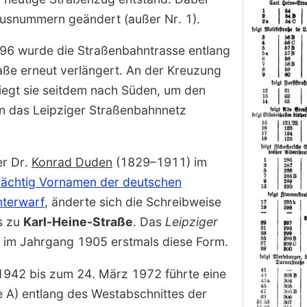
ausnummern geändert (außer Nr. 1).
96 wurde die Straßenbahntrasse entlang
aße erneut verlängert. An der Kreuzung
iegt sie seitdem nach Süden, um den
 das Leipziger Straßen­bahn­netz
r Dr.
Konrad Duden
(1829–1911) im
ächtig Vor­namen der deutschen
nterwarf
, änderte sich die Schreibweise
s zu
Karl-Heine-Straße
. Das
Leipziger
 im Jahrgang 1905 erstmals diese Form.
942 bis zum 24. März 1972 führte eine
ie A) entlang des Westabschnittes der