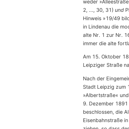
weder »Alleestraße
2, ..., 30, 31)
und
Pl
Hinweis »19/49 bild
in Lindenau die mo
alte Nr. 1 zur Nr. 
immer die alte fort
Am 15. Oktober 18
Leipziger Straße n
Nach der Eingemein
Stadt Leipzig zum 
»Albertstraße« un
9. Dezember 1891 
beschlossen, die Al
Eisenbahnstraße in
ziehen, so dass de