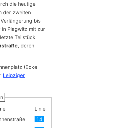
rch die heutige
n der zweiten
 Verlängerung bis
in Plagwitz mit zur
etzte Teilstück
nstraße
, deren
nen­platz (Ecke
er
Leipziger
en
me
Linie
nnenstraße
14