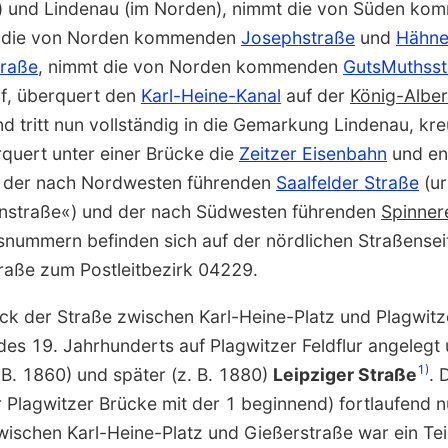
n) und Lindenau (im Norden), nimmt die von Süden k
 die von Norden kommenden
Josephstraße
und
Hähne
traße
, nimmt die von Norden kommenden
GutsMuthsst
f, überquert den
Karl-Heine-Kanal
auf der
König-Albe
d tritt nun vollständig in die Gemarkung Lindenau, kreu
rquert unter einer Brücke die
Zeitzer Eisenbahn
und end
 der nach Nordwesten führenden
Saalfelder Straße
(ur
n­straße«) und der nach Südwesten führenden
Spinner
nummern befinden sich auf der nördlichen Straßenseite
raße zum Postleitbezirk 04229.
tück der Straße zwischen Karl-Heine-Platz und Plagwit
des 19. Jahrhunderts auf Plagwitzer Feldflur angelegt
1)
 B. 1860) und später (z. B. 1880)
Leipziger Straße
. 
r Plagwitzer Brücke mit der 1 beginnend) fortlaufend 
zwischen Karl-Heine-Platz und Gießerstraße war ein Tei