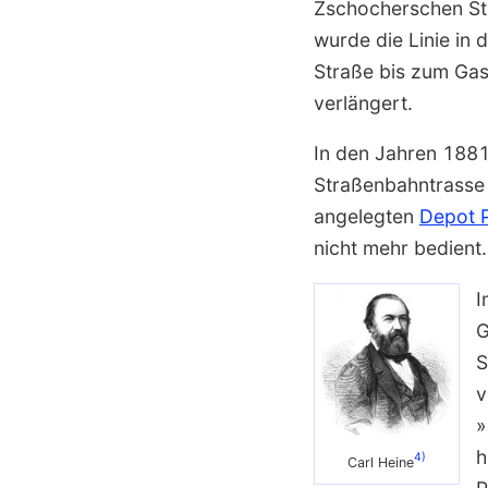
Zschocherschen St
wurde die Linie in 
Straße bis zum Gas
verlängert.
In den Jahren 1881
Straßenbahntrasse 
angelegten
Depot P
nicht mehr bedient.
I
G
S
v
»
h
4)
Carl Heine