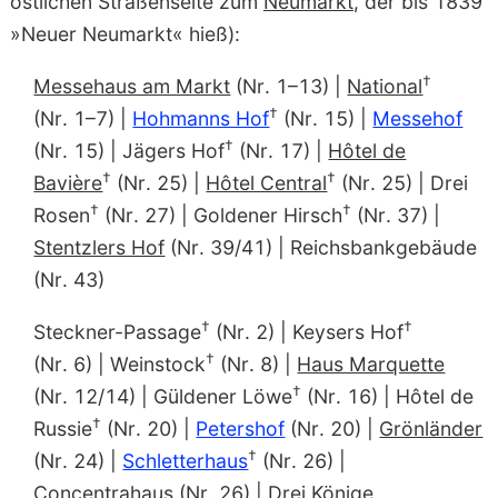
östlichen Straßenseite zum
Neumarkt
, der bis 1839
»Neuer Neumarkt« hieß):
†
Messehaus am Markt
(Nr. 1–13) |
National
†
(Nr. 1–7) |
Hohmanns Hof
(Nr. 15) |
Messehof
†
(Nr. 15) | Jägers Hof
(Nr. 17) |
Hôtel de
†
†
Bavière
(Nr. 25) |
Hôtel Central
(Nr. 25) | Drei
†
†
Rosen
(Nr. 27) | Goldener Hirsch
(Nr. 37) |
Stentzlers Hof
(Nr. 39/41) | Reichsbankgebäude
(Nr. 43)
†
†
Steckner-Passage
(Nr. 2) | Keysers Hof
†
(Nr. 6) | Weinstock
(Nr. 8) |
Haus Marquette
†
(Nr. 12/14) | Güldener Löwe
(Nr. 16) | Hôtel de
†
Russie
(Nr. 20) |
Petershof
(Nr. 20) |
Grönländer
†
(Nr. 24) |
Schletterhaus
(Nr. 26) |
Concentrahaus
(Nr. 26) |
Drei Könige