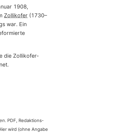
anuar 1908,
im
Zollikofer
(1730–
gs war. Ein
eformierte
die Zollikofer­
net.
en.
PDF, Redaktions­
Hier wird (ohne Angabe