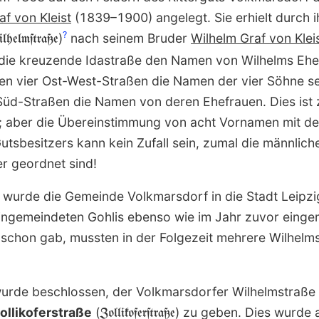
f von Kleist
(1839–1900) angelegt. Sie erhielt durch
?
)
nach seinem Bruder
Wilhelm Graf von Klei
lhelmſtraße
lt die kreuzende Idastraße den Namen von Wilhelms Ehe
en vier Ost-West-Straßen die Namen der vier Söhne se
üd-Straßen die Namen von deren Ehefrauen. Dies ist 
gt; aber die Über­einstimmung von acht Vornamen mit de
Gutsbesitzers kann kein Zufall sein, zumal die männli
r geordnet sind!
wurde die Gemeinde Volkmars­dorf in die Stadt Leipzi
 eingemeindeten Gohlis ebenso wie im Jahr zuvor eing
chon gab, mussten in der Folgezeit mehrere Wilhelm
urde beschlossen, der Volkmarsdorfer Wilhelmstraße
ollikofer­straße
(
) zu geben. Dies wurde 
Zollikoferſtraße