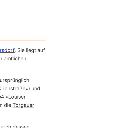
rsdorf
. Sie liegt auf
n amtlichen
ursprünglich
irch­straße«) und
04 »Louisen­
in die
Torgauer
durch dessen