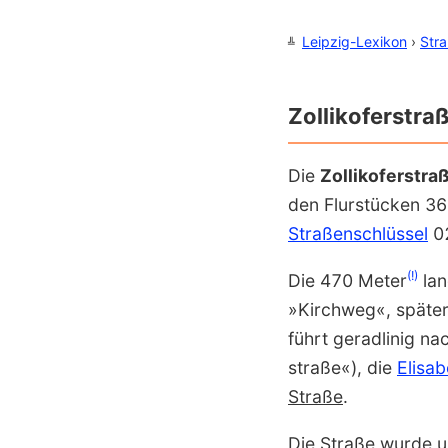
Leipzig-Lexikon
›
Str
Zollikoferstra
Die
Zollikoferstra
den Flurstücken 3
Straßen­schlüssel
0
(!)
Die 470 Meter
lan
»Kirchweg«, später 
führt geradlinig na
straße«), die
Elisab
Straße
.
Die Straße wurde u