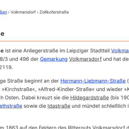
aßen
› Volkmarsdorf › Zollikoferstraße
ße
ße
ist eine Anliegerstraße im Leipziger Stadtteil
Volkma
68/3 und 496 der
Gemarkung
Volkmars­dorf
und hat de
2119.
ge Straße beginnt an der
Hermann-Liebmann-Straße
(
»Kirch­straße«, »Alfred-Kindler-Straße« und wieder »K
ch Osten. Dabei kreuzt sie die
Hildegard­straße
(bis 19
eth­straße
sowie die
Ida­straße
und mündet schließlich 
m 1863 auf den Feldern des Ritterguts Volkmarsdorf 