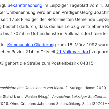
vgl.
Bekanntmachung
im Leipziger Tageblatt vom 1. J
dieser Umbenennung wird an den Prediger Georg Joach
r seit 1758 Prediger der Reformierten Gemeinde Leipzi
 besteht dadurch, dass die aus Leipzig vertriebene R
bis 1707 ihre Gottesdienste in Volkmarsdorf feierte.
 der
Kommunalen Gliederung
zum 18. März 1992 wurde 
schen Bezirk 214 im Ortsteil
21 Volkmars­dorf
zugeord
993 gehört die Straße zum Postleitbezirk 04315.
eschichte des Geschlechts von Kleist.
2. Auf­lage, Hamm 2020
ür Statistik und Wahlen (Hrsg.):
Verzeichnis Leipziger Straßen­nam
18. Ohne Ort, ohne Jahr, ohne Seiten­zählung. Seite [2970] – 