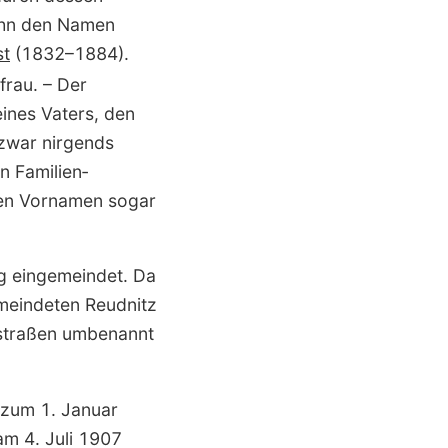
 ihn den Namen
st
(1832–1884).
frau. – Der
ines Vaters, den
zwar nirgends
n Familien­
chen Vornamen sogar
g eingemeindet. Da
emeindeten Reudnitz
­straßen umbenannt
 zum 1. Januar
am 4. Juli 1907