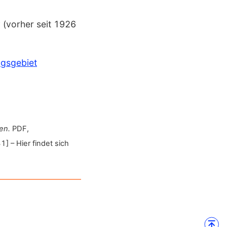
g
(vorher seit 1926
gs­gebiet
en.
PDF,
 – Hier findet sich