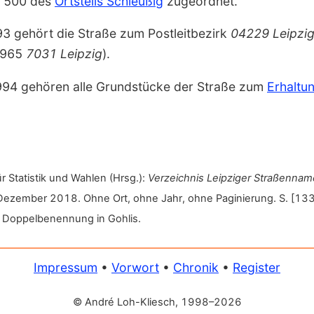
rk 500 des
Orts­teils Schleußig
zu­geordnet.
993 gehört die Straße zum Postleitbezirk
04229 Leipzi
 1965
7031 Leipzig
).
1994 gehören alle Grund­stücke der Straße zum
Erhaltun
ür Statistik und Wahlen (Hrsg.):
Verzeichnis Leipziger Straßennam
ezember 2018. Ohne Ort, ohne Jahr, ohne Paginierung. S. [1331]
e Doppel­benennung in Gohlis.
Impressum
•
Vorwort
•
Chronik
•
Register