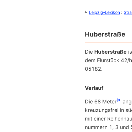
Leipzig-Lexikon
›
Str
Huberstraße
Die
Huberstraße
is
dem Flur­stück 42/
05182.
Verlauf
(!)
Die 68 Meter
lang
kreuzungs­frei in sü
mit einer Reihenhaus
nummern 1, 3 und 5