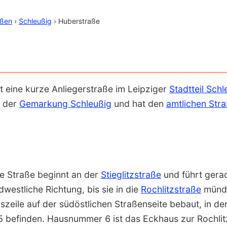
aßen
›
Schleußig
› Huberstraße
t eine kurze Anlieger­straße im Leipziger
Stadt­teil Sch
h der
Gemarkung Schleußig
und hat den
amt­lichen Stra
e Straße beginnt an der
Stieglitz­straße
und führt gerad
dwest­liche Richtung, bis sie in die
Rochlitz­straße
münde
­zeile auf der südöst­lichen Straßen­seite bebaut, in de
 befinden. Haus­nummer 6 ist das Eckhaus zur Rochlitz