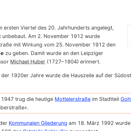
 ersten Viertel des 20. Jahr­hunderts angelegt,
st unbebaut. Am 2. November 1912 wurde
Straße mit Wirkung vom 25. November 1912 den
ße
zu geben. Damit wurde an den Leipziger
essor
Michael Huber
(1727–1804) erinnert.
e der 1920er Jahre wurde die Haus­zeile auf der Südost
 1947 trug die heutige
Motteler­straße
im Stadt­teil
Gohl
er­straße«.
 der
Kommunalen Gliederung
am 18. März 1992 wurde 