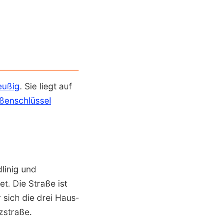
leußig
. Sie liegt auf
ßen­schlüssel
­linig und
t. Die Straße ist
r sich die drei Haus­
­straße.