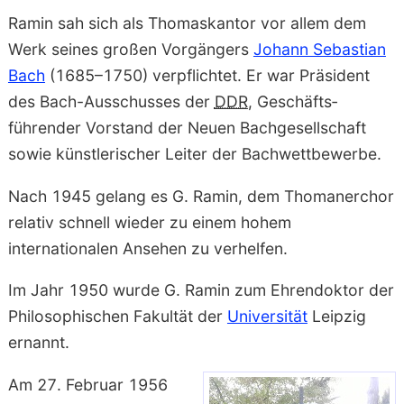
Ramin
sah sich als Thomas­kantor vor allem dem
Werk seines großen Vorgängers
Johann Sebastian
Bach
(1685–1750) verpflichtet. Er war Präsident
des Bach-Ausschusses der
DDR
, Geschäfts­
führender Vorstand der Neuen Bach­gesellschaft
sowie künstlerischer Leiter der Bach­wettbewerbe.
Nach 1945 gelang es
G. Ramin
, dem Thomaner­chor
relativ schnell wieder zu einem hohem
internationalen Ansehen zu verhelfen.
Im Jahr 1950 wurde
G. Ramin
zum Ehren­doktor der
Philosophischen Fakultät der
Universität
Leipzig
ernannt.
Am 27. Februar 1956