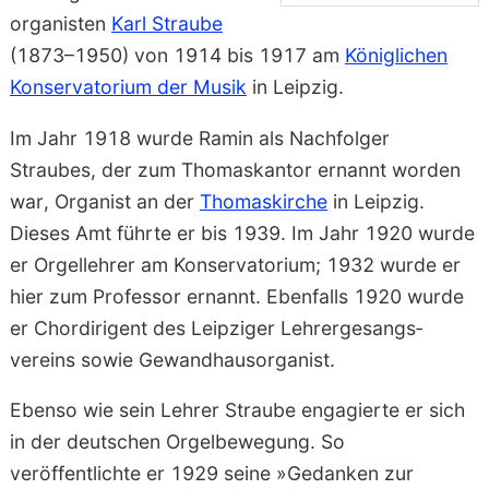
organisten
Karl Straube
(1873–1950) von 1914 bis 1917 am
Königlichen
Konservatorium der Musik
in Leipzig.
Im Jahr 1918 wurde
Ramin
als Nach­folger
Straube
s, der zum Thomas­kantor ernannt worden
war, Organist an der
Thomas­kirche
in Leipzig.
Dieses Amt führte er bis 1939. Im Jahr 1920 wurde
er Orgel­lehrer am Konservatorium; 1932 wurde er
hier zum Professor ernannt. Ebenfalls 1920 wurde
er Chor­dirigent des Leipziger Lehrer­gesangs­
vereins sowie Gewandhaus­organist.
Ebenso wie sein Lehrer
Straube
engagierte er sich
in der deutschen Orgel­bewegung. So
veröffentlichte er 1929 seine »Gedanken zur