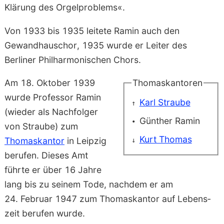
Klärung des Orgel­problems«.
Von 1933 bis 1935 leitete
Ramin
auch den
Gewandhaus­chor, 1935 wurde er Leiter des
Berliner Philharmonischen Chors.
Am 18. Oktober 1939
Thomaskantoren
wurde Professor
Ramin
Karl Straube
(wieder als Nach­folger
Günther Ramin
von
Straube
) zum
Kurt Thomas
Thomas­kantor
in Leipzig
berufen. Dieses Amt
führte er über 16 Jahre
lang bis zu seinem Tode, nachdem er am
24. Februar 1947 zum Thomas­kantor auf Lebens­
zeit berufen wurde.