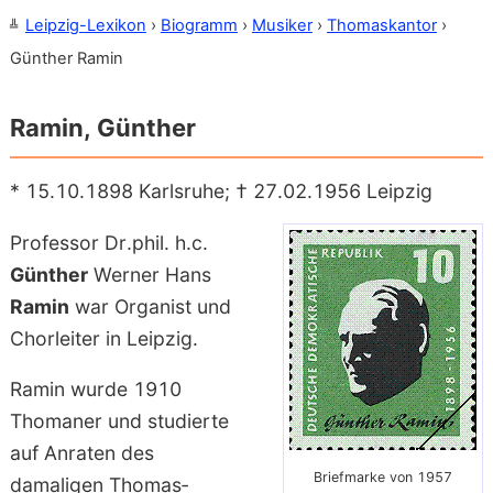
Leipzig-Lexikon
›
Biogramm
›
Musiker
›
Thomaskantor
›
Günther Ramin
Ramin, Günther
* 15.10.1898 Karlsruhe; † 27.02.1956 Leipzig
Professor Dr.phil. h.c.
Günther
Werner Hans
Ramin
war Organist und
Chor­leiter in Leipzig.
Ramin
wurde 1910
Thomaner und studierte
auf Anraten des
Briefmarke von 1957
damaligen Thomas­