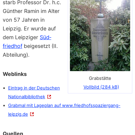
starb Professor Dr. h.c.
Günther Ramin
im Alter
von 57 Jahren in
Leipzig. Er wurde auf
dem Leipziger
Süd­
friedhof
bei­gesetzt (II.
Ab­teilung).
Weblinks
Grabstätte
Vollbild (284 kB)
Eintrag in der Deutschen
Nationalbibliothek
Grabmal mit Lageplan auf www.friedhofsspaziergang-
leipzig.de
Quellen