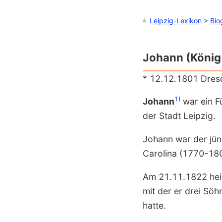
Leipzig-Lexikon
>
Bi
Johann (König
* 12.12.1801 Dres
1)
Johann
war ein F
der Stadt Leipzig.
Johann
war der jün
Carolina
(1770-180
Am 21.11.1822 hei
mit der er drei Söh
hatte.