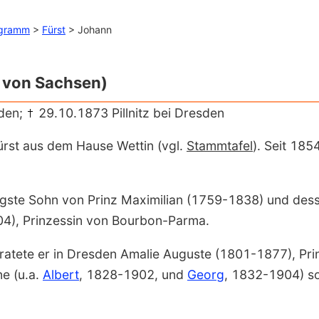
ogramm
>
Fürst
> Johann
 von Sachsen)
den;
29.10.1873 Pillnitz bei Dresden
ürst aus dem Hause Wettin (vgl.
Stamm­tafel
). Seit 185
gste Sohn von Prinz
Maximilian
(1759-1838) und dess
4), Prinzessin von Bourbon-Parma.
ratete er in Dresden
Amalie Auguste
(1801-1877), Pri
ne (u.a.
Albert
, 1828-1902, und
Georg
, 1832-1904) s