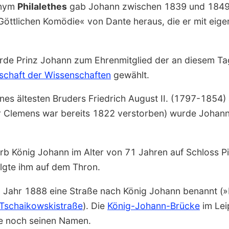
onym
Philalethes
gab
Johann
zwischen 1839 und 1849 
Gött­lichen Komödie« von
Dante heraus, die er mit eig
rde Prinz
Johann
zum Ehren­mitglied der an diesem T
schaft der Wissen­schaften
gewählt.
nes ältesten Bruders
Friedrich August II.
(1797-1854) 
r
Clemens
war bereits 1822 verstorben) wurde
Johan
rb König
Johann
im Alter von 71 Jahren auf Schloss Pil
lgte ihm auf dem Thron.
m Jahr 1888 eine Straße nach König
Johann
benannt (»
Tschaikowski­straße
). Die
König-Johann-Brücke
im Leip
e noch seinen Namen.