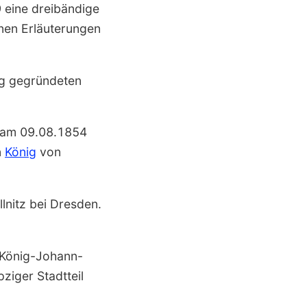
eine dreibändige
enen Erläuterungen
ag gegründeten
am 09.08.1854
n
König
von
lnitz bei Dresden.
König-Johann-
ziger Stadt­teil