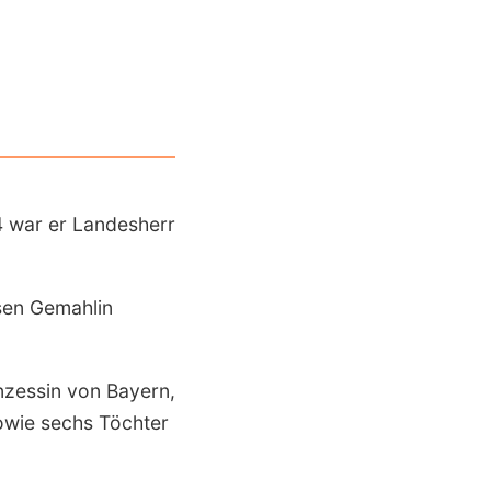
4 war er Landes­herr
en Gemahlin
nzessin von Bayern,
owie sechs Töchter