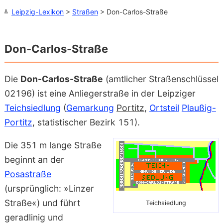
Leipzig-Lexikon
>
Straßen
> Don-Carlos-Straße
Don-Carlos-Straße
Die
Don-Carlos-Straße
(amtlicher Straßenschlüssel
02196) ist eine Anliegerstraße in der Leipziger
Teichsiedlung
(
Gemarkung
Portitz
,
Ortsteil
Plaußig-
Portitz
, statistischer Bezirk 151).
Die 351 m lange Straße
beginnt an der
Posastraße
(ursprünglich: »Linzer
Straße«) und führt
Teichsiedlung
geradlinig und