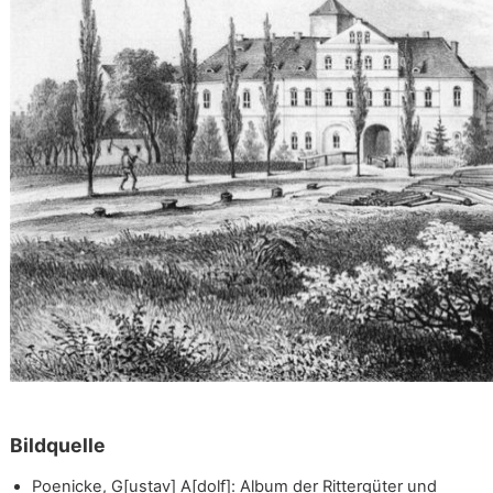
Bildquelle
Poenicke, G[ustav] A[dolf]: Album der Rittergüter und