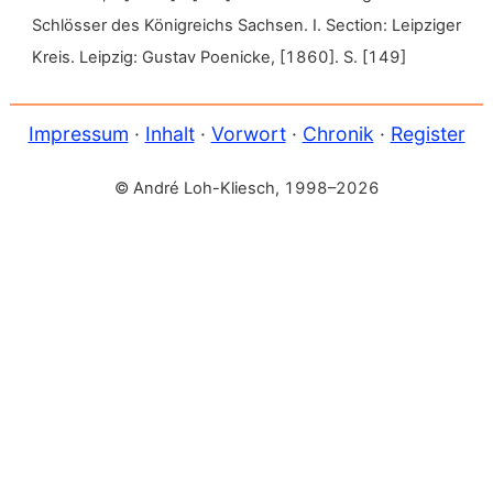
Schlösser des Königreichs Sachsen. I. Section: Leipziger
Kreis. Leipzig: Gustav Poenicke, [1860]. S. [149]
Impressum
·
Inhalt
·
Vorwort
·
Chronik
·
Register