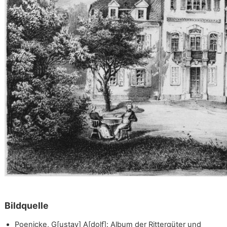
Bildquelle
Poenicke, G[ustav] A[dolf]: Album der Rittergüter und