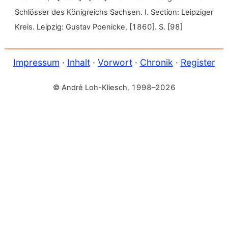
Schlösser des Königreichs Sachsen. I. Section: Leipziger
Kreis. Leipzig: Gustav Poenicke, [1860]. S. [98]
Impressum
·
Inhalt
·
Vorwort
·
Chronik
·
Register