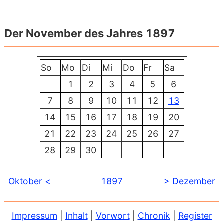
Der November des Jahres 1897
So
Mo
Di
Mi
Do
Fr
Sa
1
2
3
4
5
6
7
8
9
10
11
12
13
14
15
16
17
18
19
20
21
22
23
24
25
26
27
28
29
30
Oktober <
1897
> Dezember
Impressum
|
Inhalt
|
Vorwort
|
Chronik
|
Register